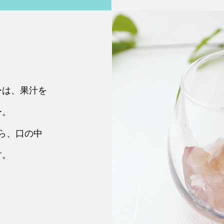
ーは、果汁を
ー。
ら、口の中
す。