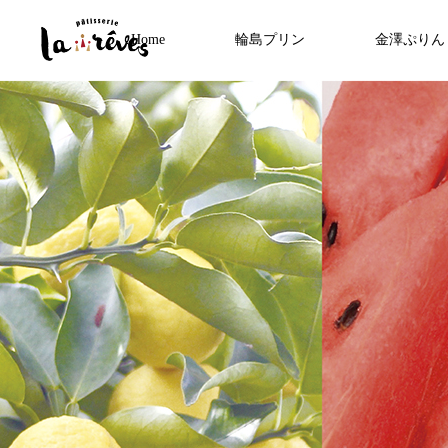
Home
輪島プリン
金澤ぷりん