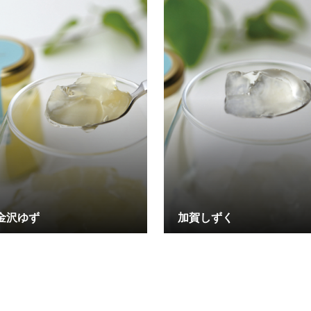
金沢ゆず
加賀しずく